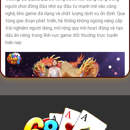
người chơi đông đảo nhờ sự đầu tư mạnh mẽ vào công
nghệ, kho game đa dạng và chất lượng dịch vụ ổn định. Qua
từng giai đoạn phát triển, hệ thống không ngừng nâng cấp
trải nghiệm người dùng, mở rộng quy mô hoạt động và tạo
dấu ấn riêng trong lĩnh vực game đổi thưởng trực tuyến
hiện nay.
68GB vươn mình mạnh mẽ, khẳng định vị thế