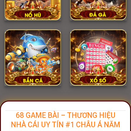
68 GAME BÀI – THƯƠNG HIỆU
NHÀ CÁI UY TÍN #1 CHÂU Á NĂM