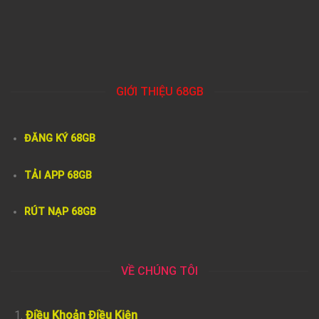
người chơi trải nghiệm thuận tiện hơn trên smartphone.
Tích hợp công nghệ bảo mật SSL nhằm tăng độ an
2020
toàn cho giao dịch và thông tin người dùng.
Triển khai hệ thống đại lý và cộng tác viên, mở rộng độ
2021
phủ thương hiệu trên thị trường game đổi thưởng.
GIỚI THIỆU 68GB
2024
Tiếp tục nâng cấp giao diện, bổ sung nhiều chương
–
trình khuyến mãi và mở rộng cộng đồng người chơi trực
2026
tuyến.
ĐĂNG KÝ 68GB
Qua nhiều năm hoạt động, nền tảng không ngừng mở rộng
quy mô, nâng cấp công nghệ và thu hút lượng lớn người
TẢI APP 68GB
chơi tham gia mỗi ngày. Những cột mốc dưới đây cho thấy
hành trình phát triển và khẳng định vị thế của
68GB
trong
RÚT NẠP 68GB
lĩnh vực game bài trực tuyến hiện nay.
Định hướng mở rộng và phát triển trong tương lai
VỀ CHÚNG TÔI
Trong giai đoạn phát triển mới,
68 Game Bài
không chỉ tập
trung mở rộng quy mô hoạt động mà còn hướng đến việc
Điều Khoản Điều Kiện
xây dựng hệ sinh thái giải trí trực tuyến hiện đại, ổn định và