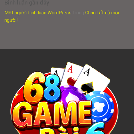
Bình luận gần đây
Một người bình luận WordPress
trong
Chào tất cả mọi
người!