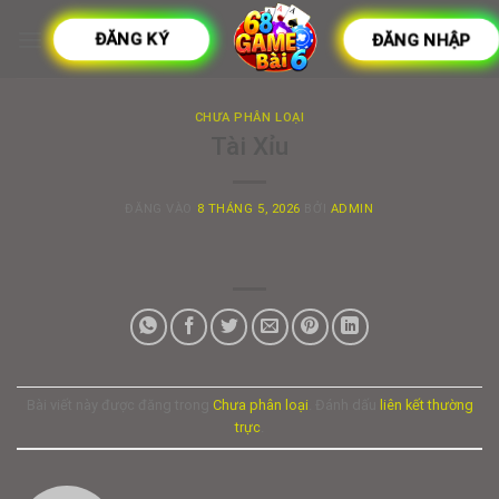
Bỏ
ĐĂNG KÝ
qua
ĐĂNG NHẬP
nội
dung
CHƯA PHÂN LOẠI
Tài Xỉu
ĐĂNG VÀO
8 THÁNG 5, 2026
BỞI
ADMIN
Bài viết này được đăng trong
Chưa phân loại
. Đánh dấu
liên kết thường
trực
.