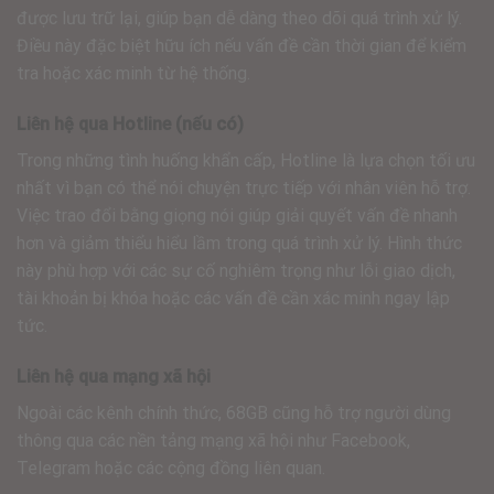
được lưu trữ lại, giúp bạn dễ dàng theo dõi quá trình xử lý.
Điều này đặc biệt hữu ích nếu vấn đề cần thời gian để kiểm
tra hoặc xác minh từ hệ thống.
Liên hệ qua Hotline (nếu có)
Trong những tình huống khẩn cấp, Hotline là lựa chọn tối ưu
nhất vì bạn có thể nói chuyện trực tiếp với nhân viên hỗ trợ.
Việc trao đổi bằng giọng nói giúp giải quyết vấn đề nhanh
hơn và giảm thiểu hiểu lầm trong quá trình xử lý. Hình thức
này phù hợp với các sự cố nghiêm trọng như lỗi giao dịch,
tài khoản bị khóa hoặc các vấn đề cần xác minh ngay lập
tức.
Liên hệ qua mạng xã hội
Ngoài các kênh chính thức, 68GB cũng hỗ trợ người dùng
thông qua các nền tảng mạng xã hội như Facebook,
Telegram hoặc các cộng đồng liên quan.