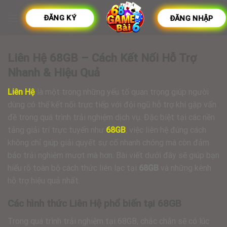
Bỏ
ĐĂNG KÝ
qua
ĐĂNG NHẬP
nội
dung
Liên Hệ 68GB – Cách Kết Nối Hỗ Trợ
Nhanh & Hiệu Quả
Liên Hệ
là một trong những yếu tố quan trọng giúp người
dùng có thể kết nối trực tiếp với đội ngũ hỗ trợ khi gặp vấn
đề trong quá trình trải nghiệm dịch vụ. Đặc biệt tại các nền
tảng giải trí trực tuyến như
68GB
, việc liên hệ đúng cách
không chỉ giúp giải quyết sự cố nhanh chóng mà còn đảm
bảo trải nghiệm mượt mà hơn. Bài viết dưới đây sẽ giúp bạn
hiểu rõ toàn bộ cách thức liên lạc tại
68GB
và những kênh
hỗ trợ hiệu quả nhất.
Các hình thức Liên Hệ phổ biến tại 68GB
Trong quá trình trải nghiệm tại 68GB, chắc chắn sẽ có lúc