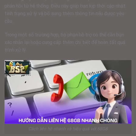
phản hồi từ hệ thống. Điều này giúp bạn kịp thời cập nhật
tình trạng xử lý và bổ sung thêm thông tin nếu được yêu
cầu.
Trong một số trường hợp, bộ phận hỗ trợ có thể cần bạn
xác nhận lại hoặc cung cấp thêm chi tiết để hoàn tất quá
trình xử lý.
Cách liên hệ nhanh và hiệu quả với 68GB