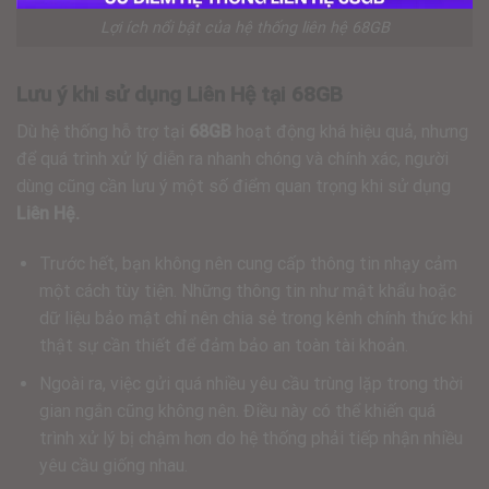
Lợi ích nổi bật của hệ thống liên hệ 68GB
Lưu ý khi sử dụng Liên Hệ tại 68GB
Dù hệ thống hỗ trợ tại
68GB
hoạt động khá hiệu quả, nhưng
để quá trình xử lý diễn ra nhanh chóng và chính xác, người
dùng cũng cần lưu ý một số điểm quan trọng khi sử dụng
Liên Hệ.
Trước hết, bạn không nên cung cấp thông tin nhạy cảm
một cách tùy tiện. Những thông tin như mật khẩu hoặc
dữ liệu bảo mật chỉ nên chia sẻ trong kênh chính thức khi
thật sự cần thiết để đảm bảo an toàn tài khoản.
Ngoài ra, việc gửi quá nhiều yêu cầu trùng lặp trong thời
gian ngắn cũng không nên. Điều này có thể khiến quá
trình xử lý bị chậm hơn do hệ thống phải tiếp nhận nhiều
yêu cầu giống nhau.