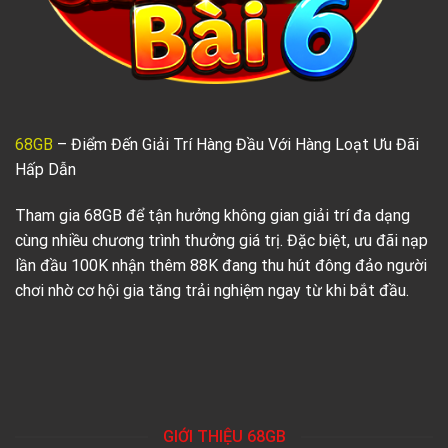
68GB
– Điểm Đến Giải Trí Hàng Đầu Với Hàng Loạt Ưu Đãi
Hấp Dẫn
Tham gia 68GB để tận hưởng không gian giải trí đa dạng
cùng nhiều chương trình thưởng giá trị. Đặc biệt, ưu đãi nạp
lần đầu 100K nhận thêm 88K đang thu hút đông đảo người
chơi nhờ cơ hội gia tăng trải nghiệm ngay từ khi bắt đầu.
GIỚI THIỆU 68GB