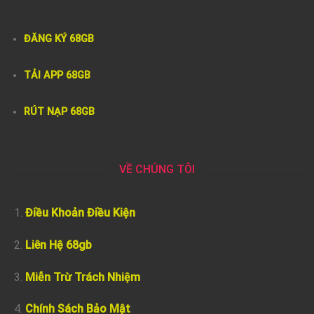
ĐĂNG KÝ 68GB
TẢI APP 68GB
RÚT NẠP 68GB
VỀ CHÚNG TÔI
Điều Khoản Điều Kiện
Liên Hệ 68gb
Miễn Trừ Trách Nhiệm
Chính Sách Bảo Mật