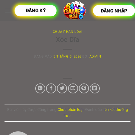
Bỏ
ĐĂNG KÝ
qua
ĐĂNG NHẬP
nội
dung
CHƯA PHÂN LOẠI
Xóc Dĩa
ĐĂNG VÀO
8 THÁNG 5, 2026
BỞI
ADMIN
Bài viết này được đăng trong
Chưa phân loại
. Đánh dấu
liên kết thường
trực
.