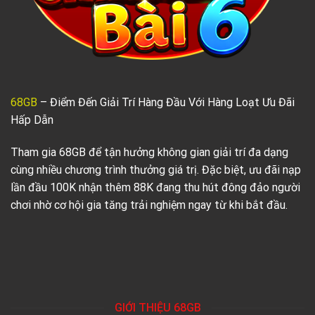
68GB
– Điểm Đến Giải Trí Hàng Đầu Với Hàng Loạt Ưu Đãi
Hấp Dẫn
Tham gia 68GB để tận hưởng không gian giải trí đa dạng
cùng nhiều chương trình thưởng giá trị. Đặc biệt, ưu đãi nạp
lần đầu 100K nhận thêm 88K đang thu hút đông đảo người
chơi nhờ cơ hội gia tăng trải nghiệm ngay từ khi bắt đầu.
GIỚI THIỆU 68GB