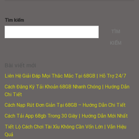
Tìm kiếm
TÌM
KIẾM
Bài viết mới
Liên Hệ Giải Đáp Mọi Thắc Mắc Tại 68GB | Hỗ Trợ 24/7
Cách Đăng Ký Tải Khoản 68GB Nhanh Chóng | Hướng Dẫn
Chi Tiết
Cách Nạp Rút Đơn Giản Tại 68GB – Hướng Dẫn Chi Tiết
Cách Tải App 68gb Trong 30 Giây | Hướng Dẫn Mới Nhất
Tiết Lộ Cách Chơi Tài Xỉu Không Cần Vốn Lớn | Vẫn Hiệu
Quả