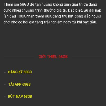
Tham gia 68GB để tận hưởng không gian giải trí đa dạng
cùng nhiều chương trình thưởng giá trị. Đặc biệt, ưu đãi nạp
lần đầu 100K nhận thêm 88K đang thu hút đông đảo người
chơi nhờ cơ hội gia tăng trải nghiệm ngay từ khi bắt đầu.
GIỚI THIỆU 68GB
ĐĂNG KÝ 68GB
TẢI APP 68GB
RÚT NẠP 68GB