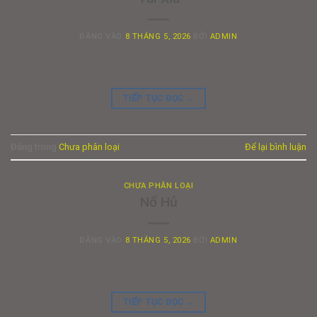
ĐĂNG VÀO
8 THÁNG 5, 2026
BỞI
ADMIN
TIẾP TỤC ĐỌC
→
Đăng trong
Chưa phân loại
Để lại bình luận
CHƯA PHÂN LOẠI
Nổ Hủ
ĐĂNG VÀO
8 THÁNG 5, 2026
BỞI
ADMIN
TIẾP TỤC ĐỌC
→