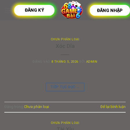
Bỏ
ĐĂNG KÝ
qua
ĐĂNG NHẬP
nội
dung
CHƯA PHÂN LOẠI
Xóc Dĩa
ĐĂNG VÀO
8 THÁNG 5, 2026
BỞI
ADMIN
TIẾP TỤC ĐỌC
→
Đăng trong
Chưa phân loại
Để lại bình luận
CHƯA PHÂN LOẠI
Tài Xỉu