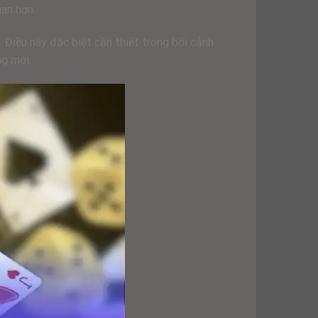
ian hơn.
 Điều này đặc biệt cần thiết trong bối cảnh
ng mới.