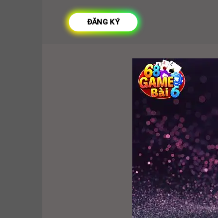
Bỏ
qua
ĐĂNG KÝ
nội
dung