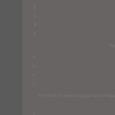
Ng
Đây là yếu tố quan trọng giúp hạn chế ngu