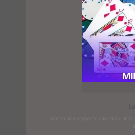
Lu
Một trong những điểm quan trọng nhất
n