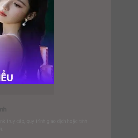
ành
nk truy cập, quy trình giao dịch hoặc tính
i: