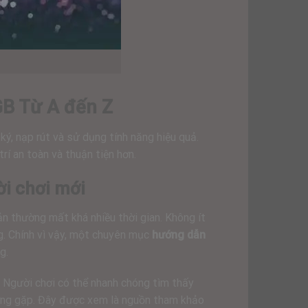
GB Từ A đến Z
ý, nạp rút và sử dụng tính năng hiệu quả.
trí an toàn và thuận tiện hơn.
i chơi mới
ản thường mất khá nhiều thời gian. Không ít
ng. Chính vì vậy, một chuyên mục
hướng dẫn
g.
. Người chơi có thể nhanh chóng tìm thấy
hường gặp. Đây được xem là nguồn tham khảo