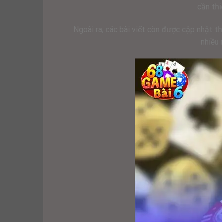
cần thi
Ngoài ra, các bài viết còn được cập nhật t
nhiều 