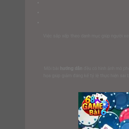
Việc sắp xếp theo danh mục giúp người xem
Mỗi bài
hướng dẫn
đều có hình ảnh mô phỏ
họa giúp giảm đáng kể tỷ lệ thực hiện sai 