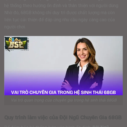
hệ thống theo hướng ổn định và thân thiện với người dùng.
Nhờ đó, 68GB không chỉ duy trì được chất lượng mà còn
liên tục cải thiện để đáp ứng nhu cầu ngày càng cao của
người chơi.
Vai trò quan trọng của chuyên gia trong hệ sinh thái 68GB
Quy trình làm việc của Đội Ngũ Chuyên Gia 68GB