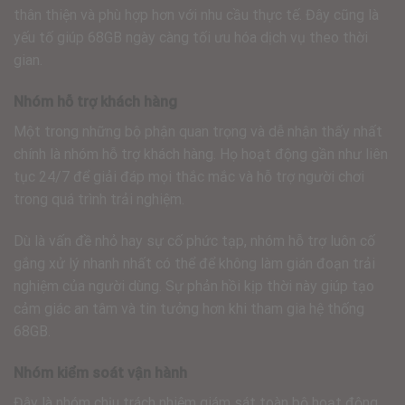
thân thiện và phù hợp hơn với nhu cầu thực tế. Đây cũng là
yếu tố giúp 68GB ngày càng tối ưu hóa dịch vụ theo thời
gian.
Nhóm hỗ trợ khách hàng
Một trong những bộ phận quan trọng và dễ nhận thấy nhất
chính là nhóm hỗ trợ khách hàng. Họ hoạt động gần như liên
tục 24/7 để giải đáp mọi thắc mắc và hỗ trợ người chơi
trong quá trình trải nghiệm.
Dù là vấn đề nhỏ hay sự cố phức tạp, nhóm hỗ trợ luôn cố
gắng xử lý nhanh nhất có thể để không làm gián đoạn trải
nghiệm của người dùng. Sự phản hồi kịp thời này giúp tạo
cảm giác an tâm và tin tưởng hơn khi tham gia hệ thống
68GB.
Nhóm kiểm soát vận hành
Đây là nhóm chịu trách nhiệm giám sát toàn bộ hoạt động