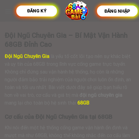
Bỏ
ĐĂNG KÝ
ĐĂNG NHẬP
qua
nội
dung
Đội Ngũ Chuyên Gia – Bí Mật Vận Hành
68GB Đỉnh Cao
Đội Ngũ Chuyên Gia
là yếu tố cốt lõi tạo nên sự khác biệt
và uy tín của 68GB trong lĩnh vực cổng game trực tuyến.
Không chỉ đứng sau vận hành hệ thống, họ còn là những
người đảm bảo trải nghiệm của người chơi luôn ổn định, an
toàn và tối ưu nhất. Bài viết dưới đây sẽ giúp bạn hiểu rõ
hơn về vai trò, cơ cấu và giá trị mà
đội ngũ chuyên gia
mang lại cho toàn bộ hệ sinh thái
68GB
.
Cơ cấu của Đội Ngũ Chuyên Gia tại 68GB
Khi nói đến một hệ thống cổng game vận hành ổn định và
mượt mà như 68GB, không thể không nhắc đến cơ cấu làm