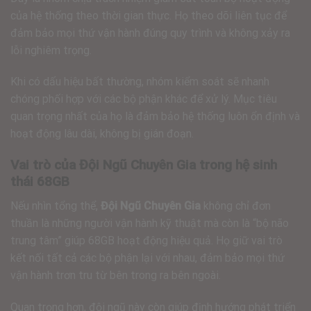
của hệ thống theo thời gian thực. Họ theo dõi liên tục để
đảm bảo mọi thứ vận hành đúng quy trình và không xảy ra
lỗi nghiêm trọng.
Khi có dấu hiệu bất thường, nhóm kiểm soát sẽ nhanh
chóng phối hợp với các bộ phận khác để xử lý. Mục tiêu
quan trọng nhất của họ là đảm bảo hệ thống luôn ổn định và
hoạt động lâu dài, không bị gián đoạn.
Vai trò của Đội Ngũ Chuyên Gia trong hệ sinh
thái 68GB
Nếu nhìn tổng thể,
Đội Ngũ Chuyên Gia
không chỉ đơn
thuần là những người vận hành kỹ thuật mà còn là “bộ não
trung tâm” giúp 68GB hoạt động hiệu quả. Họ giữ vai trò
kết nối tất cả các bộ phận lại với nhau, đảm bảo mọi thứ
vận hành trơn tru từ bên trong ra bên ngoài.
Quan trọng hơn, đội ngũ này còn giúp định hướng phát triển