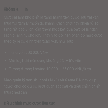
Không all – in
Một sai lầm phổ biến là tăng mạnh tiền cược sau vài ván
thua với tâm lý muốn gỡ nhanh. Cách chơi này khiến rủi ro
tăng rất cao vì chỉ cần thêm một kết quả bất lợi là ngân
sách bị ảnh hưởng lớn. Thay vào đó, nên phân bổ mức cược
theo tỷ lệ cố định trên tổng vốn, như sau:
Tổng vốn 500.000 VNĐ
Mỗi lượt chỉ nên dùng khoảng 2% – 5% vốn
Tương đương khoảng 10.000 – 25.000 VNĐ/lượt
Mẹo quản lý vốn khi chơi tài xỉu 68 Game Bài
này giúp
người chơi có đủ số lượt quan sát cầu và điều chỉnh chiến
thuật nếu cần.
Điều chỉnh mức cược liên tục