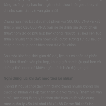
tăng trưởng hay hao hụt ngân sách theo thời gian, thay vì
chỉ nhớ cảm tính vài ván gần nhất.
Chẳng hạn, nếu bắt đầu một phiên với 500.000 VNĐ và kết
thúc ở mức 620.000 VNĐ, bạn sẽ dễ đánh giá được chiến
thuật hôm đó có phù hợp hay không. Ngược lại, nếu liên tục
thua ở những thời điểm hoặc kiểu cược tương tự, dữ liệu ghi
chép cũng giúp phát hiện sớm để điều chỉnh.
Sau một khoảng thời gian đủ dài, lịch sử cá nhân sẽ phản
ánh khá rõ mức vốn phù hợp, khung giờ chơi hiệu quả hơn và
những thói quen dễ khiến ngân sách biến động mạnh.
Nghỉ đúng lúc khi đạt mục tiêu lợi nhuận
Không ít người chơi gặp tình trạng thắng nhưng không giữ
được lợi nhuận vì tiếp tục tham gia với tâm lý “thêm vài ván
nữa”. Đây cũng là nguyên nhân phổ biến khiến việc dùng
mẹo quản lý vốn khi chơi tài xỉu 68 Game Bài
thất bại.