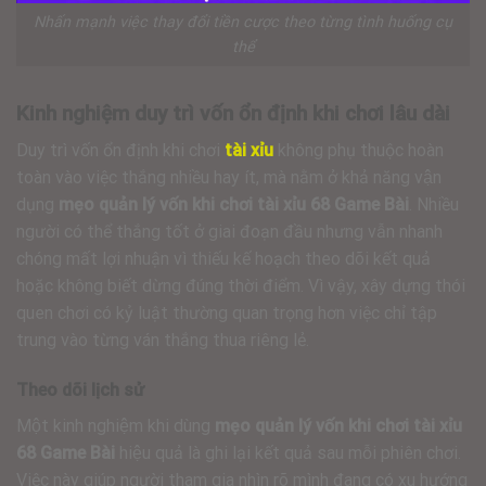
Nhấn mạnh việc thay đổi tiền cược theo từng tình huống cụ
thể
Kinh nghiệm duy trì vốn ổn định khi chơi lâu dài
Duy trì vốn ổn định khi chơi
tài xỉu
không phụ thuộc hoàn
toàn vào việc thắng nhiều hay ít, mà nằm ở khả năng vận
dụng
mẹo quản lý vốn khi chơi tài xỉu 68 Game Bài
. Nhiều
người có thể thắng tốt ở giai đoạn đầu nhưng vẫn nhanh
chóng mất lợi nhuận vì thiếu kế hoạch theo dõi kết quả
hoặc không biết dừng đúng thời điểm. Vì vậy, xây dựng thói
quen chơi có kỷ luật thường quan trọng hơn việc chỉ tập
trung vào từng ván thắng thua riêng lẻ.
Theo dõi lịch sử
Một kinh nghiệm khi dùng
mẹo quản lý vốn khi chơi tài xỉu
68 Game Bài
hiệu quả là ghi lại kết quả sau mỗi phiên chơi.
Việc này giúp người tham gia nhìn rõ mình đang có xu hướng