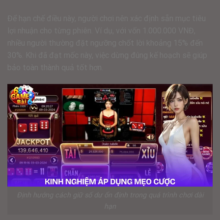
Để hạn chế điều này, người chơi nên xác định sẵn mục tiêu
lợi nhuận cho từng phiên. Ví dụ, với vốn 1.000.000 VNĐ,
nhiều người thường đặt ngưỡng chốt lời khoảng 15% đến
30%. Khi đã đạt mốc này, việc dừng đúng kế hoạch sẽ giúp
bảo toàn thành quả tốt hơn.
Định hướng cách giữ số dư ổn định trong quá trình chơi dài
hạn