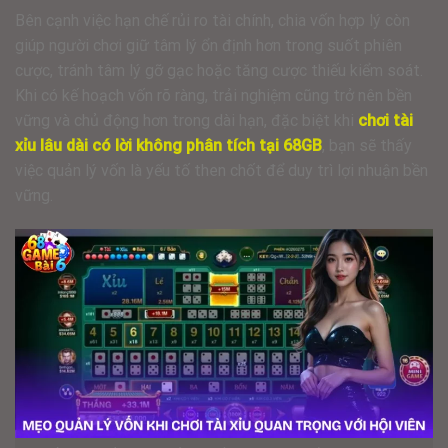
Bên cạnh việc hạn chế rủi ro tài chính, chia vốn hợp lý còn
giúp người chơi giữ tâm lý ổn định hơn trong suốt phiên
cược, tránh tâm lý gỡ gạc hoặc tăng cược thiếu kiểm soát.
Khi có kế hoạch vốn rõ ràng, trải nghiệm cũng trở nên bền
vững và chủ động hơn trong dài hạn, đặc biệt khi
chơi tài
xỉu lâu dài có lời không phân tích tại 68GB
, bạn sẽ thấy
việc quản lý vốn là yếu tố then chốt để duy trì lợi nhuận bền
vững.