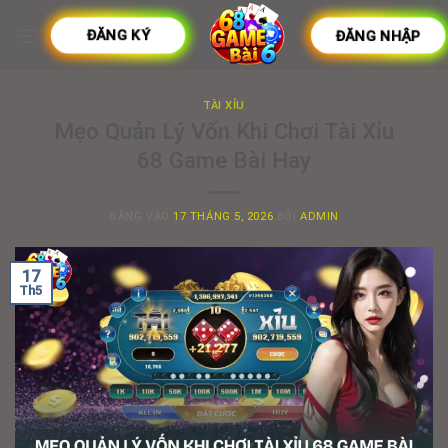
Bỏ
ĐĂNG KÝ
qua
ĐĂNG NHẬP
nội
dung
TÀI XỈU
Mẹo Quản Lý Vốn Khi Chơi Tài Xỉu
68 Game Bài Hay
ĐĂNG VÀO
17 THÁNG 5, 2026
BỞI
ADMIN
17
Th5