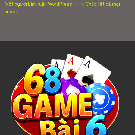
Một người bình luận WordPress
trong
Chào tất cả mọi
người!