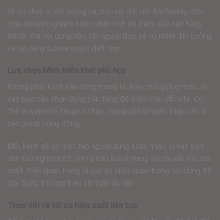
Ví dụ, thay vì chỉ quảng bá, bạn có thể viết bài hướng dẫn,
chia sẻ kinh nghiệm hoặc phân tích ưu điểm của nền tảng
68GB. Khi nội dung hữu ích, người đọc sẽ tự nhiên tin tưởng
và dễ dàng đưa ra quyết định hơn.
Lựa chọn kênh triển khai phù hợp
Không phải kênh nào cũng mang lại hiệu quả giống nhau, vì
vậy bạn cần chọn đúng nền tảng để triển khai affiliate. Có
thể là website, blog cá nhân, mạng xã hội hoặc thậm chí là
các group cộng đồng.
Mỗi kênh sẽ có một tệp người dùng khác nhau, vì vậy bạn
nên thử nghiệm để tìm ra đâu là nơi mang lại chuyển đổi tốt
nhất. Điều quan trọng là giữ sự nhất quán trong nội dung để
xây dựng thương hiệu cá nhân lâu dài.
Theo dõi và tối ưu hiệu suất liên tục