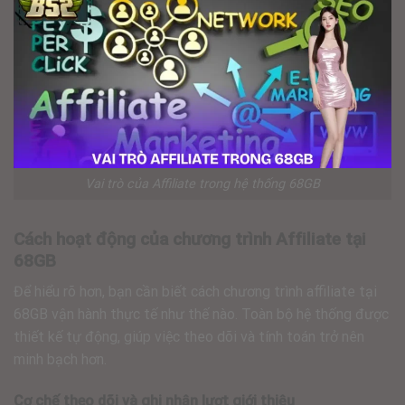
Vai trò của Affiliate trong hệ thống 68GB
Cách hoạt động của chương trình Affiliate tại
68GB
Để hiểu rõ hơn, bạn cần biết cách chương trình affiliate tại
68GB vận hành thực tế như thế nào. Toàn bộ hệ thống được
thiết kế tự động, giúp việc theo dõi và tính toán trở nên
minh bạch hơn.
Cơ chế theo dõi và ghi nhận lượt giới thiệu