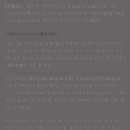
Affiliate.
Thực tế, đây chính là “khung an toàn” giúp bạn
hoạt động lâu dài, ổn định và tránh những rủi ro không đáng
có trong quá trình làm tiếp thị liên kết tại
68GB
.
Tránh vi phạm chính sách
Điều đầu tiên và cũng là quan trọng nhất chính là tuyệt đối
không vi phạm chính sách đã được đưa ra trong Tuyên Bố
Affiliate. Nghe có vẻ đơn giản, nhưng trên thực tế lại có khá
nhiều người mới dễ mắc lỗi.
Một trong những sai lầm phổ biến là sử dụng nội dung sai
lệch để thu hút người dùng, ví dụ như quảng bá quá mức
hoặc đưa thông tin không đúng sự thật. Điều này không chỉ
làm giảm uy tín của bạn mà còn ảnh hưởng trực tiếp đến hệ
thống chung.
Bên cạnh đó, hành vi gian lận lượt truy cập cũng là điều cần
tránh tuyệt đối. Việc tạo traffic ảo hoặc cố tình thao túng