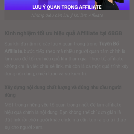
Những điều cần lưu ý khi làm Affiliate
Kinh nghiệm tối ưu hiệu quả Affiliate tại 68GB
Sau khi đã nắm rõ các lưu ý quan trọng trong
Tuyên Bố
Affiliate
, bước tiếp theo mà nhiều người quan tâm chính là
làm sao để tối ưu hiệu quả khi tham gia. Thực tế, affiliate
không chỉ là việc chia sẻ link, mà còn là cả một quá trình xây
dựng nội dung, chiến lược và sự kiên trì.
Xây dựng nội dung chất lượng và đúng nhu cầu người
dùng
Một trong những yếu tố quan trọng nhất để làm affiliate
hiệu quả chính là nội dung. Bạn không thể chỉ đơn giản là
đặt link rồi chờ người khác click, mà cần tạo ra giá trị thực
sự cho người xem.