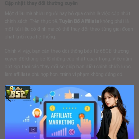
Cập nhật thay đổi thường xuyên
Một điều mà nhiều người hay bỏ qua chính là việc cập nhật
chính sách. Trên thực tế,
Tuyên Bố Affiliate
không phải là
một tài liệu cố định mà có thể thay đổi theo từng giai đoạn
phát triển của hệ thống.
Chính vì vậy, bạn cần theo dõi thông báo từ 68GB thường
xuyên để không bỏ lỡ những cập nhật quan trọng. Việc nắm
bắt kịp thời các thay đổi sẽ giúp bạn điều chỉnh chiến lược
làm affiliate phù hợp hơn, tránh vi phạm không đáng có.