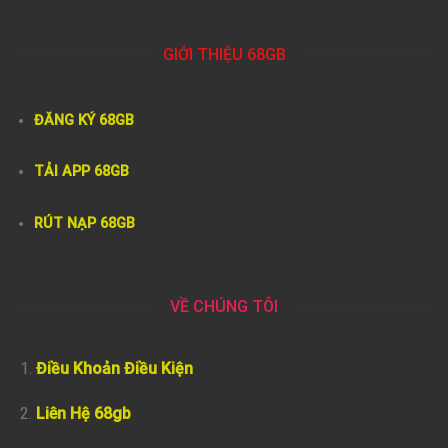
GIỚI THIỆU 68GB
ĐĂNG KÝ 68GB
TẢI APP 68GB
RÚT NẠP 68GB
VỀ CHÚNG TÔI
Điều Khoản Điều Kiện
Liên Hệ 68gb