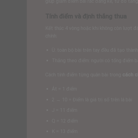
giúp giảm điểm bài rác đáng kể, từ đó tăng
Tính điểm và định thắng thua
Kết thúc 4 vòng hoặc khi không còn lượt đá
chính:
Ù: toàn bộ bài trên tay đều đã tạo thàn
Thắng theo điểm: người có tổng điểm bà
Cách tính điểm từng quân bài trong
cách c
Át = 1 điểm
2 → 10 = Điểm là giá trị số trên lá bài
J = 11 điểm
Q = 12 điểm
K = 13 điểm