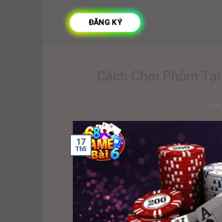
Bỏ
qua
ĐĂNG KÝ
nội
dung
Cách Chơi Phỏm Tại 
ĐĂN
17
Th5