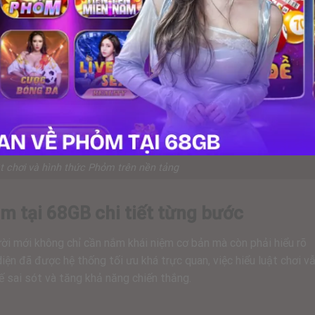
ật chơi và hình thức Phỏm trên nền tảng
 tại 68GB chi tiết từng bước
ời mới không chỉ cần nắm khái niệm cơ bản mà còn phải hiểu rõ
iện đã được hệ thống tối ưu khá trực quan, việc hiểu luật chơi v
ế sai sót và tăng khả năng chiến thắng.