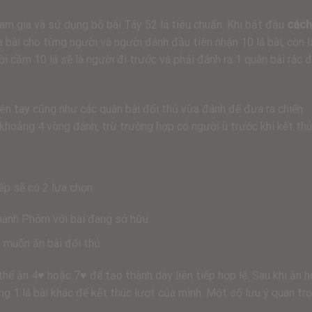
m gia và sử dụng bộ bài Tây 52 lá tiêu chuẩn. Khi bắt đầu
cách
a bài cho từng người và người đánh đầu tiên nhận 10 lá bài, còn l
ười cầm 10 lá sẽ là người đi trước và phải đánh ra 1 quân bài rác 
rên tay cũng như các quân bài đối thủ vừa đánh để đưa ra chiến
 khoảng 4 vòng đánh, trừ trường hợp có người ù trước khi kết thú
ếp sẽ có 2 lựa chọn:
thành Phỏm với bài đang sở hữu
 muốn ăn bài đối thủ
thể ăn 4♥ hoặc 7♥ để tạo thành dây liên tiếp hợp lệ. Sau khi ăn 
ng 1 lá bài khác để kết thúc lượt của mình. Một số lưu ý quan tr