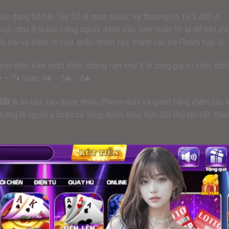
 sử dụng bộ bài Tây 52 lá quen thuộc và thường có từ 2 đến 4
ợc chia 9 lá bài, riêng người đánh đầu tiên nhận 10 lá để bắt đầ
bốc bài và đánh ra một quân nhằm tạo thành các bộ Phỏm hợp lệ.
ãn điều kiện nhất định, chẳng hạn như 3 lá cùng giá trị khác chấ
7♥ – 7♦ hoặc 4♣ – 5♣ – 6♣.
8GB
là ăn bài, tạo được nhiều Phỏm nhất và giảm tổng điểm các l
hắng là người ù hoặc có tổng điểm thấp hơn đối thủ khi kết thúc