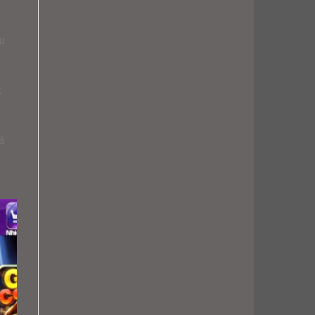
u
t
á