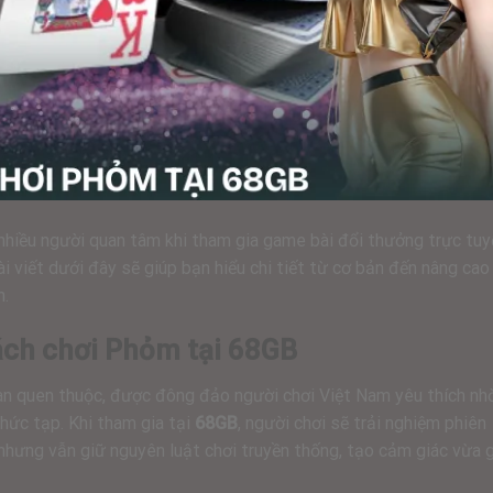
nhiều người quan tâm khi tham gia game bài đổi thưởng trực tuy
i viết dưới đây sẽ giúp bạn hiểu chi tiết từ cơ bản đến nâng cao
n.
cách chơi Phỏm tại 68GB
an quen thuộc, được đông đảo người chơi Việt Nam yêu thích nh
phức tạp. Khi tham gia tại
68GB
, người chơi sẽ trải nghiệm phiên
nhưng vẫn giữ nguyên luật chơi truyền thống, tạo cảm giác vừa 