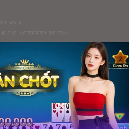
hỏm hợp lệ
ập nhật lượt trong thời gian thực