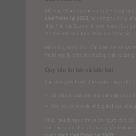
Mỗi ván Phỏm thường có từ 2 – 4 người tha
chơi Phỏm tại 68GB
, hệ thống tự động chi
nhận 9 lá bài. Sau khi chia bài hoàn tất, ng
mở đầu ván chơi theo chiều kim đồng hồ.
Mỗi vòng, người chơi cần quan sát kỹ bài t
thuật hợp lý. Một ván thường diễn ra trong
Quy tắc ăn bài và bốc bài
Sau khi người trước đánh ra bài, người kế ti
Ăn bài nếu quân bài vừa đánh giúp tạo 
Bốc bài từ nọc nếu không ăn hoặc không
Ví dụ, nếu đang có 5♥ và 6♥, người chơi có 
bốc bài, người chơi bắt buộc phải đánh xuố
trong
cách chơi Phỏm tại 68GB
: