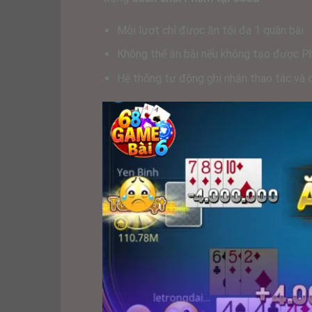
Mỗi lượt chỉ được ăn tối đa 1 quân bài
Không thể ăn bài nếu không tạo được P
Hệ thống tự động ghi nhận thao tác và c