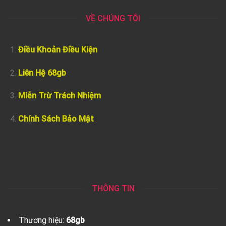
VỀ CHÚNG TÔI
Điều Khoản Điều Kiện
Liên Hệ 68gb
Miễn Trừ Trách Nhiệm
Chính Sách Bảo Mật
THÔNG TIN
Thương hiệu:
68gb