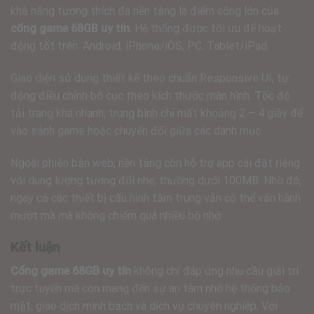
khả năng tương thích đa nền tảng là điểm cộng lớn của
cổng game 68GB uy tín
. Hệ thống được tối ưu để hoạt
động tốt trên: Android, iPhone/iOS, PC, Tablet/iPad.
Giao diện sử dụng thiết kế theo chuẩn Responsive UI, tự
động điều chỉnh bố cục theo kích thước màn hình. Tốc độ
tải trang khá nhanh, trung bình chỉ mất khoảng 2 – 4 giây để
vào sảnh game hoặc chuyển đổi giữa các danh mục.
Ngoài phiên bản web, nền tảng còn hỗ trợ app cài đặt riêng
với dung lượng tương đối nhẹ, thường dưới 100MB. Nhờ đó,
ngay cả các thiết bị cấu hình tầm trung vẫn có thể vận hành
mượt mà mà không chiếm quá nhiều bộ nhớ.
Kết luận
Cổng game 68GB uy tín
không chỉ đáp ứng nhu cầu giải trí
trực tuyến mà còn mang đến sự an tâm nhờ hệ thống bảo
mật, giao dịch minh bạch và dịch vụ chuyên nghiệp. Với