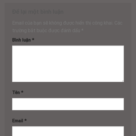
Để lại một bình luận
Email của bạn sẽ không được hiển thị công khai.
Các
trường bắt buộc được đánh dấu
*
Bình luận
*
Tên
*
Email
*