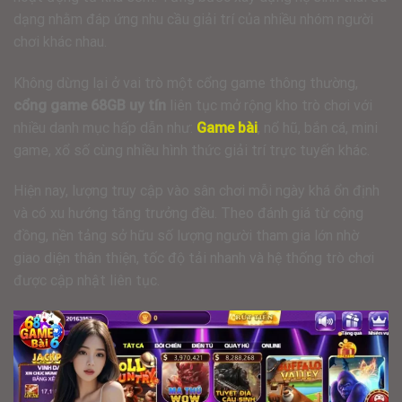
dạng nhằm đáp ứng nhu cầu giải trí của nhiều nhóm người
chơi khác nhau.
Không dừng lại ở vai trò một cổng game thông thường,
cổng game 68GB uy tín
liên tục mở rộng kho trò chơi với
nhiều danh mục hấp dẫn như:
Game bài
, nổ hũ, bắn cá, mini
game, xổ số cùng nhiều hình thức giải trí trực tuyến khác.
Hiện nay, lượng truy cập vào sân chơi mỗi ngày khá ổn định
và có xu hướng tăng trưởng đều. Theo đánh giá từ cộng
đồng, nền tảng sở hữu số lượng người tham gia lớn nhờ
giao diện thân thiện, tốc độ tải nhanh và hệ thống trò chơi
được cập nhật liên tục.