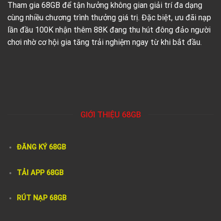
Tham gia 68GB để tận hưởng không gian giải trí đa dạng
cùng nhiều chương trình thưởng giá trị. Đặc biệt, ưu đãi nạp
lần đầu 100K nhận thêm 88K đang thu hút đông đảo người
chơi nhờ cơ hội gia tăng trải nghiệm ngay từ khi bắt đầu.
GIỚI THIỆU 68GB
ĐĂNG KÝ 68GB
TẢI APP 68GB
RÚT NẠP 68GB